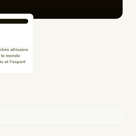
chés africains
s le monde
s et l’esport