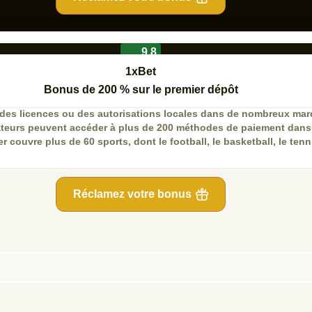
9.8
1xBet
Bonus de 200 % sur le premier dépôt
 des licences ou des autorisations locales dans de nombreux mar
sateurs peuvent accéder à plus de 200 méthodes de paiement dan
couvre plus de 60 sports, dont le football, le basketball, le tenni
Réclamez votre bonus