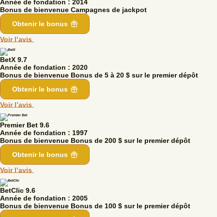
Année de fondation : 2014
Handball
Basket-ball
Bonus de bienvenue
Campagnes de jackpot
Baseball
Méthodes de paiement
Cricket
Obtenir le bonus
Esports
Handball
Voir l’avis
Hockey sur glace
Types de sports
Tennis de table
BetX
9.7
Tennis
Football
Année de fondation : 2020
Basket-ball
Méthodes de paiement
Bonus de bienvenue
Bonus de 5 à 20 $ sur le premier dépôt
Baseball
Cricket
Obtenir le bonus
Esports
Tennis
Voir l’avis
Tennis de table
Types de sports
Hockey sur glace
Premier Bet
Handball
9.6
Football
Année de fondation : 1997
Basket-ball
Méthodes de paiement
Bonus de bienvenue
Bonus de 200 $ sur le premier dépôt
Tennis
Baseball
Obtenir le bonus
Handball
Voir l’avis
Méthodes de paiement
Types de sports
BetClic
9.6
Football
Année de fondation : 2005
Basket-ball
Bonus de bienvenue
Bonus de 100 $ sur le premier dépôt
Baseball
Cricket