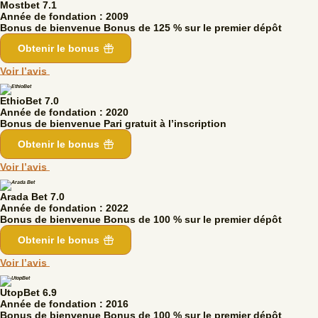
Les bonus comprennent un bonus de bienvenue sur
Mostbet
7.1
Football
dépôt, une offre de bienvenue pour les paris sportifs et
Méthodes de paiement
Année de fondation : 2009
Baseball
une assurance pour les paris sportifs
Bonus de bienvenue
Bonus de 125 % sur le premier dépôt
Basket-ball
Le service client est disponible 24/7 via chat en direct, e-
Cricket
mail, téléphone, WhatsApp et Telegram
Obtenir le bonus
Esports
Handball
Voir l’avis
Types de sports
Faits
Méthodes de paiement
EthioBet
7.0
Football
Le dépôt minimum commence à l’équivalent d’environ 1 $
Année de fondation : 2020
Basket-ball
en cryptomonnaie
Bonus de bienvenue
Pari gratuit à l’inscription
Baseball
Stake Casino propose des machines à sous, des jeux de
Esports
casino en direct, des jeux de table et des Stake Originals
Obtenir le bonus
Tennis
La plateforme organise des promotions continues, comme
des courses quotidiennes, des tirages hebdomadaires et
Voir l’avis
Méthodes de paiement
des défis VIP
Types de sports
Arada Bet
7.0
Football
Année de fondation : 2022
Basket-ball
Bonus de bienvenue
Bonus de 100 % sur le premier dépôt
Esports
Tennis
Obtenir le bonus
Faits
Méthodes de paiement
Voir l’avis
La plateforme compte près de 30 ans d’expérience
Types de sports
opérationnelle
Le gain maximal est indiqué à 500 000 ETB pour les paris
UtopBet
6.9
Football
simples ou combinés
Année de fondation : 2016
Basket-ball
AxumBet ne propose actuellement pas d’application native
Bonus de bienvenue
Bonus de 100 % sur le premier dépôt