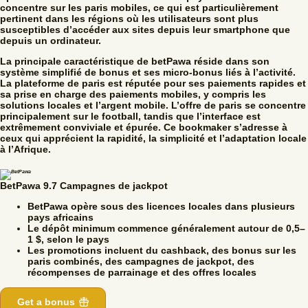
concentre sur les paris mobiles, ce qui est particulièrement
pertinent dans les régions où les utilisateurs sont plus
susceptibles d’accéder aux sites depuis leur smartphone que
depuis un ordinateur.
La principale caractéristique de betPawa réside dans son
système simplifié de bonus et ses micro-bonus liés à l’activité.
La plateforme de paris est réputée pour ses paiements rapides et
sa prise en charge des paiements mobiles, y compris les
solutions locales et l’argent mobile. L’offre de paris se concentre
principalement sur le football, tandis que l’interface est
extrêmement conviviale et épurée. Ce bookmaker s’adresse à
ceux qui apprécient la rapidité, la simplicité et l’adaptation locale
à l’Afrique.
BetPawa
9.7
Campagnes de jackpot
BetPawa opère sous des licences locales dans plusieurs
pays africains
Le dépôt minimum commence généralement autour de 0,5–
1 $, selon le pays
Les promotions incluent du cashback, des bonus sur les
paris combinés, des campagnes de jackpot, des
récompenses de parrainage et des offres locales
Get a bonus