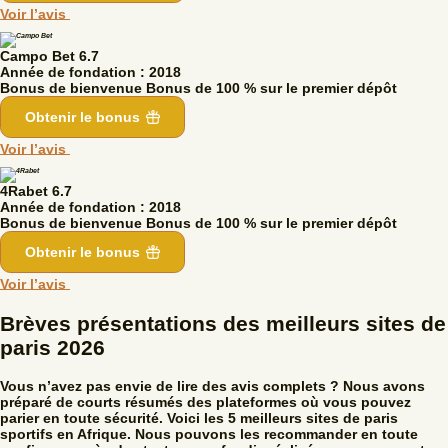
La marque cible les joueurs éthiopiens
Voir l’avis
mobiles.
Faits
Le football est la principale catégorie de paris
Faits
Méthodes de paiement
Types de sports
L’inscription nécessite uniquement un numéro de
Faits
Les options de paiement incluent les portefeuilles
La plateforme opère principalement au Cameroun
téléphone
Campo Bet
6.7
Football
électroniques, les cartes bancaires, les cryptomonnaies et
La plateforme utilise le franc CFA d’Afrique centrale (XAF)
Arada Bet est un bookmaker éthiopien disposant d’une
Année de fondation : 2018
Basket-ball
certaines méthodes locales
comme devise principale
licence locale
Bonus de bienvenue
Bonus de 100 % sur le premier dépôt
Baseball
Les bonus comprennent un bonus de bienvenue sportif,
La plateforme comprend une section casino complète avec
Le football est l’un des principaux sports proposés sur
Esports
un bonus de bienvenue casino, le Combo Booster et la
des jeux en direct avec croupiers
Obtenir le bonus
Arada Bet
Cricket
fonctionnalité Double My Winnings
Les sports virtuels sont disponibles aux côtés des paris
Handball
Les retraits en cryptomonnaie peuvent être traités en
Voir l’avis
sportifs
Hockey sur glace
environ 15 minutes
Types de sports
Tennis
4Rabet
6.7
Football
Méthodes de paiement
Année de fondation : 2018
Basket-ball
Bonus de bienvenue
Bonus de 100 % sur le premier dépôt
Cricket
Faits
Esports
Obtenir le bonus
Tennis
Faits
Playongo se concentre sur le Congo-Brazzaville, la RD
Baseball
Voir l’avis
Congo et le Tchad
La plateforme opère sous la marque Utop Sport Betting
Types de sports
Le bookmaker détient une licence nationale en RD Congo
Méthodes de paiement
Plus de 2 000 événements de paris sont proposés chaque
Brèves présentations des meilleurs sites de
La plateforme comprend une section casino complète avec
jour
Football
des machines à sous et des jeux de table
paris 2026
Les paris pré-match constituent le principal format sur la
Basket-ball
plateforme
Baseball
Cricket
Vous n’avez pas envie de lire des avis complets ? Nous avons
Esports
préparé de courts résumés des plateformes où vous pouvez
Handball
parier en toute sécurité. Voici les 5 meilleurs sites de paris
Tennis
sportifs en Afrique. Nous pouvons les recommander en toute