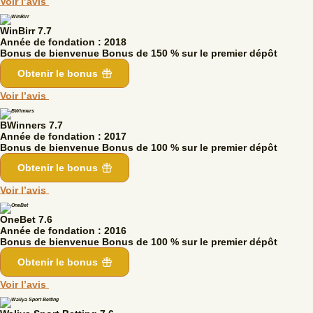
Voir l’avis
22Bet propose des applications mobiles pour les appareils
de leur premier dépôt
sous une juridiction offshore
Méthodes de paiement
Types de sports
Android (APK) et iOS
De grands tournois avec des cagnottes de plusieurs
Les utilisateurs Android peuvent télécharger une
millions de birrs éthiopiens sont organisés régulièrement
application APK légère (environ 3,5 Mo)
WinBirr
7.7
Football
Les mises nécessitent des paris accumulateurs avec
Année de fondation : 2018
Basket-ball
plusieurs sélections et des cotes élevées
Bonus de bienvenue
Bonus de 150 % sur le premier dépôt
Faits
Baseball
Tennis
Obtenir le bonus
La plateforme a été conçue spécialement pour les
utilisateurs d’Afrique de l’Ouest, plutôt qu’adaptée à partir
Faits
Méthodes de paiement
Voir l’avis
de bookmakers européens
Types de sports
Les joueurs peuvent gagner 5 000 FCFA par parrainage
La plateforme est agréée par l’Ethiopian National Lottery
grâce au programme « Parrainer un ami »
Administration (ENLA)
BWinners
7.7
Football
La plateforme propose des applications Android (APK) et
Seules deux méthodes de paiement sont prises en charge :
Année de fondation : 2017
Basket-ball
iOS, ainsi qu’un site mobile entièrement optimisé
MTN Mobile Money et Airtel Money
Bonus de bienvenue
Bonus de 100 % sur le premier dépôt
Baseball
Les paris en direct sont disponibles principalement pour
Tennis
les événements de football et de tennis
Obtenir le bonus
Faits
Handball
Voir l’avis
La plateforme opère sous une licence nationale MINAT au
Méthodes de paiement
Types de sports
Cameroun
Des kiosques en point de vente sont disponibles pour les
OneBet
7.6
Football
dépôts et retraits en espèces
Année de fondation : 2016
Basket-ball
Roisbet couvre plus de 60 000 événements sportifs chaque
Bonus de bienvenue
Bonus de 100 % sur le premier dépôt
Baseball
mois
Cricket
Obtenir le bonus
Tennis
Handball
Voir l’avis
Types de sports
Méthodes de paiement