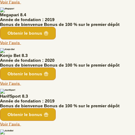
Cricket
Voir l’avis
bienvenue pour les paris sportifs ou le casino lors de
Types de sports
l’inscription
Méthodes de paiement
Megapari
8.4
Football
Année de fondation : 2019
Basket-ball
Bonus de bienvenue
Bonus de 100 % sur le premier dépôt
Faits
Faits
Baseball
Cricket
Obtenir le bonus
Le bookmaker couvre plus de 40 sports et plus de 1 000
Bet994 propose des promotions de cashback et de
Tennis
événements par jour
remboursement basées sur les paris combinés
Hockey sur glace
Voir l’avis
Les utilisateurs peuvent accéder aux paris pré-match, aux
La fonctionnalité Cash Out est disponible pour les paris
Handball
Types de sports
paris en direct, aux sports virtuels et à l’esport
pré-match et en direct
Tennis de table
La section casino comprend plus de 5 000 jeux provenant
L’interface est optimisée pour les utilisateurs mobiles et
Konjo Bet
Esports
8.3
Football
de plus de 100 fournisseurs de logiciels
une navigation rapide
Année de fondation : 2020
Basket-ball
Méthodes de paiement
Bonus de bienvenue
Bonus de 100 % sur le premier dépôt
Baseball
Cricket
Obtenir le bonus
Esports
Tennis
Voir l’avis
Tennis de table
Types de sports
Hockey sur glace
HarifSport
Handball
8.3
Football
Année de fondation : 2019
Basket-ball
Méthodes de paiement
Bonus de bienvenue
Bonus de 100 % sur le premier dépôt
Baseball
Cricket
Obtenir le bonus
Faits
Esports
Tennis
Voir l’avis
Les promotions incluent un bonus de bienvenue, le bonus
Types de sports
Lucky Monday, un bonus sur les paris combinés et des
Méthodes de paiement
Faits
récompenses de fidélité