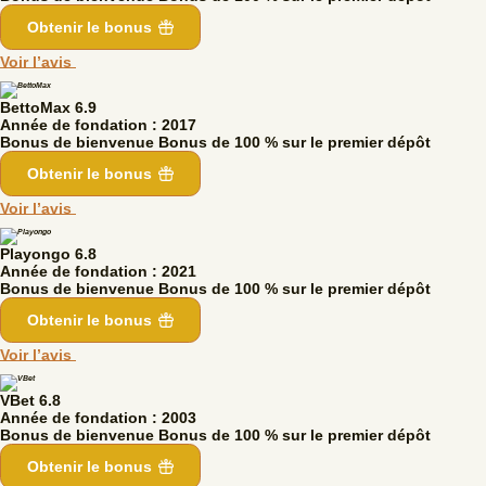
Tennis
Android ou iOS
Baseball
Obtenir le bonus
Méthodes de paiement
Voir l’avis
Types de sports
BettoMax
6.9
Football
Année de fondation : 2017
Basket-ball
Bonus de bienvenue
Bonus de 100 % sur le premier dépôt
Baseball
Cricket
Obtenir le bonus
Esports
Tennis
Voir l’avis
Fléchettes
Types de sports
Handball
Faits
Playongo
Hockey sur glace
6.8
Football
Année de fondation : 2021
Tennis de table
Mostbet est disponible dans près de 100 pays à travers le
Basket-ball
Bonus de bienvenue
Bonus de 100 % sur le premier dépôt
monde
Tennis
Méthodes de paiement
La plateforme compte plus de 10 millions d’utilisateurs
Baseball
Obtenir le bonus
inscrits
Cricket
Plus de 800 000 paris sont placés chaque jour sur la
Esports
Voir l’avis
plateforme
Types de sports
Méthodes de paiement
Faits
VBet
6.8
Football
La plateforme opère sous l’autorité de la National Lottery
Année de fondation : 2003
Basket-ball
Administration (NLA).
Bonus de bienvenue
Bonus de 100 % sur le premier dépôt
Baseball
Toutes les méthodes de paiement sont locales et
Faits
Tennis
Obtenir le bonus
réglementées en Éthiopie.
Handball
Le site web est entièrement optimisé pour les appareils