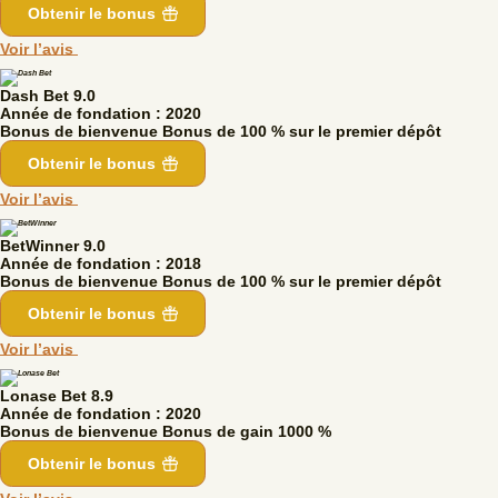
Cricket
Obtenir le bonus
Baseball
Tennis
Voir l’avis
Handball
Types de sports
Hockey sur glace
Dash Bet
9.0
Football
Méthodes de paiement
Année de fondation : 2020
Basket-ball
Bonus de bienvenue
Bonus de 100 % sur le premier dépôt
Baseball
Cricket
Obtenir le bonus
Tennis
Faits
Handball
Voir l’avis
Types de sports
La plateforme est exploitée par Bet Mobile Money Sarl
Méthodes de paiement
Betmomo détient une double licence : Curaçao eGaming
BetWinner
9.0
Football
(5536/JAZ) et LONACI
Année de fondation : 2018
Basket-ball
Les nouveaux utilisateurs peuvent réclamer un bonus sans
Bonus de bienvenue
Bonus de 100 % sur le premier dépôt
Baseball
dépôt après leur inscription
Cricket
Obtenir le bonus
Esports
Tennis
Voir l’avis
Handball
Types de sports
Hockey sur glace
Lonase Bet
8.9
Football
Méthodes de paiement
Année de fondation : 2020
Basket-ball
Bonus de bienvenue
Bonus de gain 1000 %
Baseball
Cricket
Obtenir le bonus
Esports
Tennis