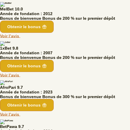
Les paris sportifs sont-ils légaux en Afrique ?
MelBet
10.0
Année de fondation : 2012
Quel est le meilleur bonus de pari disponible
Bonus de bienvenue
Bonus de 200 % sur le premier dépôt
actuellement ?
Obtenir le bonus
Puis-je utiliser des cryptomonnaies pour les
Voir l’avis
paris sportifs ?
Types de sports
Quels sont les moyens de paiement disponibles
1xBet
9.8
Football
Année de fondation : 2007
en Afrique ?
Baseball
Bonus de bienvenue
Bonus de 200 % sur le premier dépôt
Basket-ball
Puis-je placer des paris depuis mon smartphone
Cricket
Obtenir le bonus
Fléchettes
?
Esports
Voir l’avis
Handball
Comment savoir si un site de paris est agréé ?
Types de sports
Hockey sur glace
AfroPari
Tennis de table
9.7
Football
Année de fondation : 2023
Tennis
Esports
Bonus de bienvenue
Bonus de 300 % sur le premier dépôt
Cricket
Méthodes de paiement
Basket-ball
Obtenir le bonus
Baseball
Fléchettes
Voir l’avis
Tennis
Types de sports
Tennis de table
BetPawa
Hockey sur glace
9.7
Football