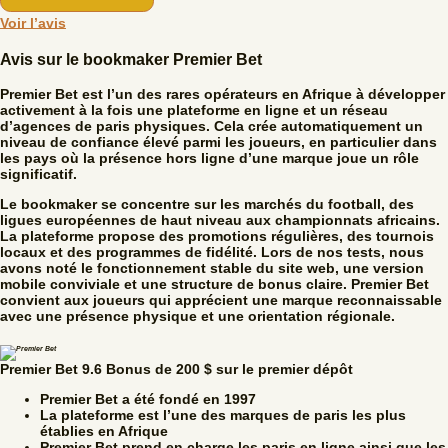
Voir l’avis
Avis sur le bookmaker Premier Bet
Premier Bet est l’un des rares opérateurs en Afrique à développer
activement à la fois une plateforme en ligne et un réseau
d’agences de paris physiques. Cela crée automatiquement un
niveau de confiance élevé parmi les joueurs, en particulier dans
les pays où la présence hors ligne d’une marque joue un rôle
significatif.
Le bookmaker se concentre sur les marchés du football, des
ligues européennes de haut niveau aux championnats africains.
La plateforme propose des promotions régulières, des tournois
locaux et des programmes de fidélité. Lors de nos tests, nous
avons noté le fonctionnement stable du site web, une version
mobile conviviale et une structure de bonus claire. Premier Bet
convient aux joueurs qui apprécient une marque reconnaissable
avec une présence physique et une orientation régionale.
Premier Bet
9.6
Bonus de 200 $ sur le premier dépôt
Premier Bet a été fondé en 1997
La plateforme est l’une des marques de paris les plus
établies en Afrique
Premier Bet prend en charge les paris en ligne ainsi que les