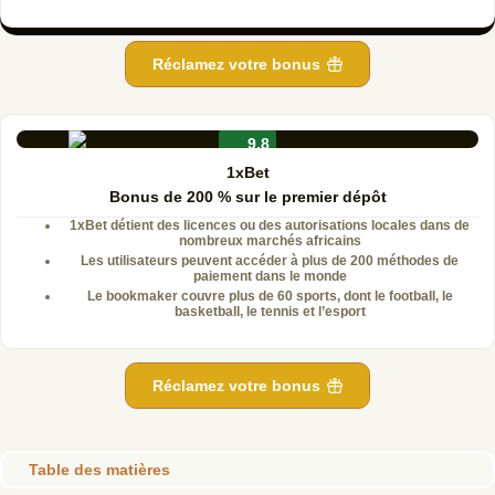
Réclamez votre bonus
9.8
1xBet
Bonus de 200 % sur le premier dépôt
1xBet détient des licences ou des autorisations locales dans de
nombreux marchés africains
Les utilisateurs peuvent accéder à plus de 200 méthodes de
paiement dans le monde
Le bookmaker couvre plus de 60 sports, dont le football, le
basketball, le tennis et l’esport
Réclamez votre bonus
Table des matières