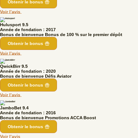
Obtenir le bonus
Tennis
Tennis de table
Voir l’avis
Hockey sur glace
Types de sports
Handball
Hulusport
9.5
Football
Méthodes de paiement
Année de fondation : 2017
Basket-ball
Faits
Bonus de bienvenue
Bonus de 100 % sur le premier dépôt
Baseball
BetPawa opère sous des licences locales dans plusieurs
Cricket
Obtenir le bonus
pays africains
Esports
Le dépôt minimum commence généralement autour de 0,5–
Tennis
Voir l’avis
1 $, selon le pays
Tennis de table
Types de sports
Les promotions incluent du cashback, des bonus sur les
Hockey sur glace
QwickBirr
paris combinés, des campagnes de jackpot, des
Handball
9.5
Football
Année de fondation : 2020
récompenses de parrainage et des offres locales
Basket-ball
Méthodes de paiement
Bonus de bienvenue
Défis Aviator
Baseball
Cricket
Obtenir le bonus
Tennis
Handball
Voir l’avis
Hockey sur glace
Types de sports
Faits
Méthodes de paiement
JamboBet
9.4
Football
Année de fondation : 2016
Basket-ball
Le bookmaker couvre le football, le basketball, le tennis et
Bonus de bienvenue
Promotions ACCA Boost
Baseball
certains événements locaux
Esports
L’inscription peut être effectuée via un numéro de
Obtenir le bonus
Cricket
téléphone ou Telegram
Tennis
Les bonus peuvent inclure des récompenses d’inscription,
Voir l’avis